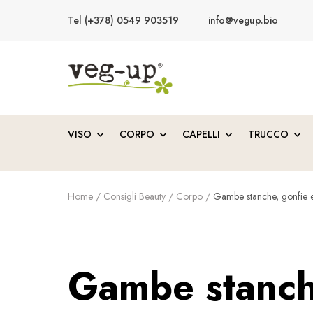
Tel (+378) 0549 903519
info@vegup.bio
VegUp.bio
Cosmetici naturali, biologici, vegani
VISO
CORPO
CAPELLI
TRUCCO
Home
/
Consigli Beauty
/
Corpo
/
Gambe stanche, gonfie e
Gambe stanche