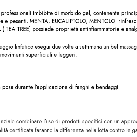
ofessionali imbibite di morbido gel, contenente principi 
ie e pesanti. MENTA, EUCALIPTOLO, MENTOLO rinfrescano,
EA TREE) possiede proprietà antinfiammatorie e analge
naggio linfatico esegui due volte a settimana un bel massag
 movimenti superficiali e leggeri.
posa durante l’applicazione di fanghi e bendaggi
essenziale combinare l’uso di prodotti specifici con un appr
alità certificata faranno la differenza nella lotta contro le