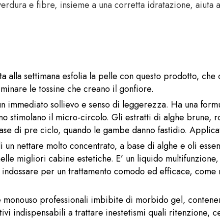
 verdura e fibre, insieme a una corretta idratazione, aiuta 
ta alla settimana esfolia la pelle con questo prodotto, che 
iminare le tossine che creano il gonfiore.
un immediato sollievo e senso di leggerezza. Ha una formu
no stimolano il micro-circolo. Gli estratti di alghe brune, 
fase di pre ciclo, quando le gambe danno fastidio. Applicat
a di un nettare molto concentrato, a base di alghe e oli ess
nelle migliori cabine estetiche. E’ un liquido multifunzione
indossare per un trattamento comodo ed efficace, come 
monouso professionali imbibite di morbido gel, contenente
ivi indispensabili a trattare inestetismi quali ritenzione, ce