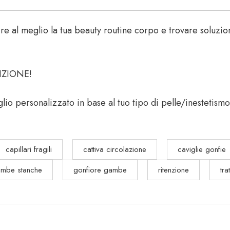
ire al meglio la tua beauty routine corpo e trovare soluzio
IZIONE!
lio personalizzato in base al tuo tipo di pelle/inestetism
capillari fragili
cattiva circolazione
caviglie gonfie
mbe stanche
gonfiore gambe
ritenzione
tr