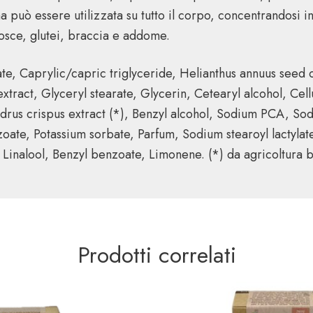
a può essere utilizzata su tutto il corpo, concentrandosi i
osce, glutei, braccia e addome.
te, Caprylic/capric triglyceride, Helianthus annuus seed 
xtract, Glyceryl stearate, Glycerin, Cetearyl alcohol, Ce
ondrus crispus extract (*), Benzyl alcohol, Sodium PCA, So
ate, Potassium sorbate, Parfum, Sodium stearoyl lactylate
 Linalool, Benzyl benzoate, Limonene. (*) da agricoltura b
Prodotti correlati