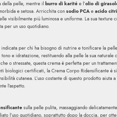
à della pelle, mentre il
burro di karité
e l’
olio di giraso
 morbida e setosa. Arricchita con
sodio PCA
e
acido citr
elle visibilmente più luminosa e uniforme. La sua texture 
a per un uso quotidiano.
ndicata per chi ha bisogno di nutrire e tonificare la pell
i tono e idratazione, restituendo alla pelle la sua naturale 
ecche o stressate, questa crema è perfetta per un trattame
i biologici certificati, la Crema Corpo Ridensificante è si
sibilità cutanea. L’uso costante di questo prodotto aiuta a
te l’aspetto.
nsificante
sulla pelle pulita, massaggiando delicatamente
to l’uso quotidiano, soprattutto dopo la doccia, per ottene