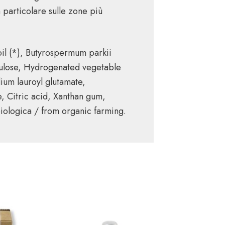
n particolare sulle zone più
oil (*), Butyrospermum parkii
llulose, Hydrogenated vegetable
dium lauroyl glutamate,
, Citric acid, Xanthan gum,
iologica / from organic farming.