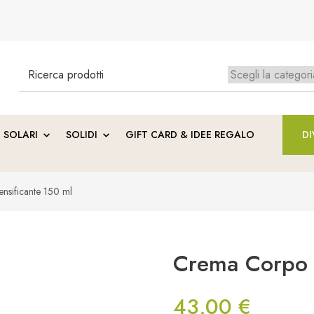
Search
for:
Ness
SOLARI
SOLIDI
GIFT CARD & IDEE REGALO
DI
nsificante 150 ml
Crema Corpo R
43,00
€