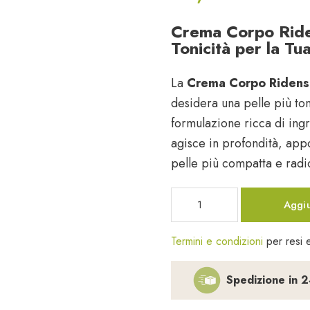
Crema Corpo Ride
Tonicità per la Tua
La
Crema Corpo Ridensi
desidera una pelle più ton
formulazione ricca di ingr
agisce in profondità, app
pelle più compatta e radi
Crema
Aggiu
Corpo
Ridensificante
Termini e condizioni
per resi e
150
ml
quantità
Spedizione in 