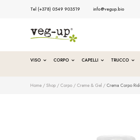
Tel (+378) 0549 903519
info@vegup.bio
VegUp.bio
Cosmetici naturali, biologici, vegani
VISO
CORPO
CAPELLI
TRUCCO
Home
/
Shop
/
Corpo
/
Creme & Gel
/
Crema Corpo Ride