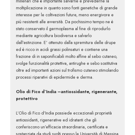
millenari che è importante salvarne e prevederne la
moltiplicazione in quanto sono fonti genetiche di grande
interesse per le coltivazioni future, meno energivore e
più resistenti alle avversità. Da pochissimo tempo ne è
stato conservato il germoplasma al fine di riprodurlo
mediante agricoltura biodiversa e salvarlo
dall’estinzione. E’ ottenuto dalla spremitura delle drupe
ed è ricco in acidi grassi polinsaturi e contiene una
frazione di in saponificabili molto affine al sebo cutaneo,
svolge funzionalità protettiva, antirughe e sebo sostitutiva
oltre ad importanti azioni sul trofismo cutaneo stimolando
processi riparativi di epidermide e derma.
Olio di Fico d’India –antiossidante, rigenerante,
protettivo
L’Olio di Fico d’India possiede eccezionali proprietà
antiossidanti, rigenerative ed idratanti che gli
conferiscono un’efficacia straordinaria, certificata e
sostanziata da studi svolti presso le Università di Messina