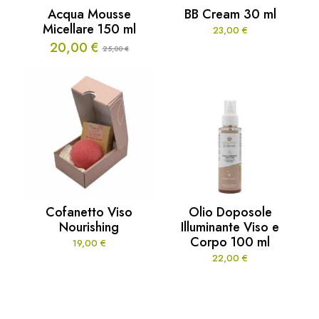
Acqua Mousse
BB Cream 30 ml
Micellare 150 ml
23,00
€
20,00
€
25,00
€
Il
Il
prezzo
prezzo
originale
attuale
era:
è:
25,00 €.
20,00 €.
Cofanetto Viso
Olio Doposole
Nourishing
Illuminante Viso e
Corpo 100 ml
19,00
€
22,00
€