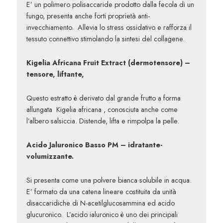
E’ un polimero polisaccaride prodotto dalla fecola di un
fungo, presenta anche forti proprietà anti-
invecchiamento. Allevia lo stress ossidativo e rafforza il
tessuto connettivo stimolando la sintesi del collagene.
Kigelia Africana Fruit Extract (dermotensore) –
tensore, liftante,
Questo estratto è derivato dal grande frutto a forma
allungata Kigelia africana , conosciuta anche come
l’albero salsiccia. Distende, lifta e rimpolpa la pelle.
Acido Jaluronico Basso PM – idratante-
volumizzante.
Si presenta come una polvere bianca solubile in acqua.
E’ formato da una catena lineare costituita da unità
disaccaridiche di N-acetilglucosammina ed acido
glucuronico. L’acido ialuronico è uno dei principali