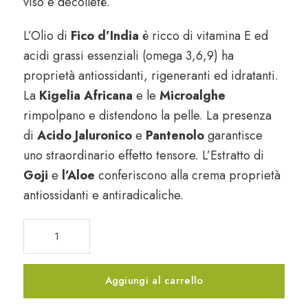
viso e decolleté.
L’Olio di
Fico d’India
è ricco di vitamina E ed
acidi grassi essenziali (omega 3,6,9) ha
proprietà antiossidanti, rigeneranti ed idratanti.
La
Kigelia Africana
e le
Microalghe
rimpolpano e distendono la pelle. La presenza
di
Acido Jaluronico
e
Pantenolo
garantisce
uno straordinario effetto tensore. L’Estratto di
Goji
e
l’Aloe
conferiscono alla crema proprietà
antiossidanti e antiradicaliche.
Face
&
Neck
Crema
Aggiungi al carrello
Liftante