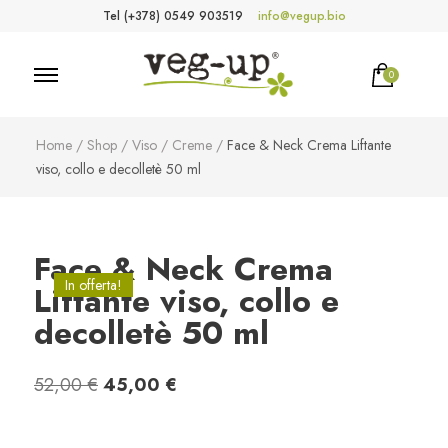
Tel (+378) 0549 903519
info@vegup.bio
0
VegUp.bio
Cosmetici naturali, biologici, vegani
Home
/
Shop
/
Viso
/
Creme
/
Face & Neck Crema Liftante
viso, collo e decolletè 50 ml
Face & Neck Crema
In offerta!
Liftante viso, collo e
decolletè 50 ml
Il
Il
52,00
€
45,00
€
prezzo
prezzo
originale
attuale