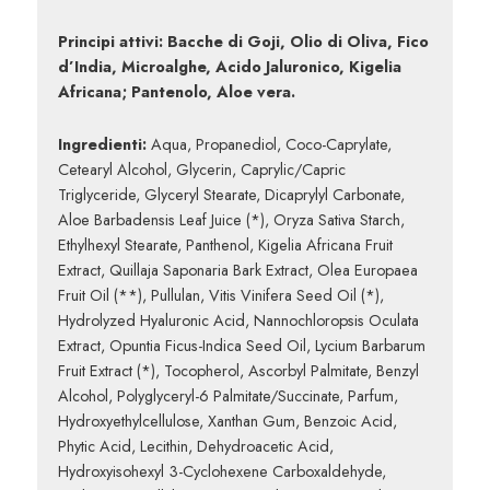
Principi attivi: Bacche di Goji, Olio di Oliva, Fico
d’India, Microalghe, Acido Jaluronico, Kigelia
Africana; Pantenolo, Aloe vera.
Ingredienti:
Aqua, Propanediol, Coco-Caprylate,
Cetearyl Alcohol, Glycerin, Caprylic/Capric
Triglyceride, Glyceryl Stearate, Dicaprylyl Carbonate,
Aloe Barbadensis Leaf Juice (*), Oryza Sativa Starch,
Ethylhexyl Stearate, Panthenol, Kigelia Africana Fruit
Extract, Quillaja Saponaria Bark Extract, Olea Europaea
Fruit Oil (**), Pullulan, Vitis Vinifera Seed Oil (*),
Hydrolyzed Hyaluronic Acid, Nannochloropsis Oculata
Extract, Opuntia Ficus-Indica Seed Oil, Lycium Barbarum
Fruit Extract (*), Tocopherol, Ascorbyl Palmitate, Benzyl
Alcohol, Polyglyceryl-6 Palmitate/Succinate, Parfum,
Hydroxyethylcellulose, Xanthan Gum, Benzoic Acid,
Phytic Acid, Lecithin, Dehydroacetic Acid,
Hydroxyisohexyl 3-Cyclohexene Carboxaldehyde,