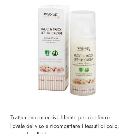
era:
è:
52,00 €.
45,00 €.
Trattamento intensivo liftante per ridefinire
l’ovale del viso e ricompattare i tessuti di collo,