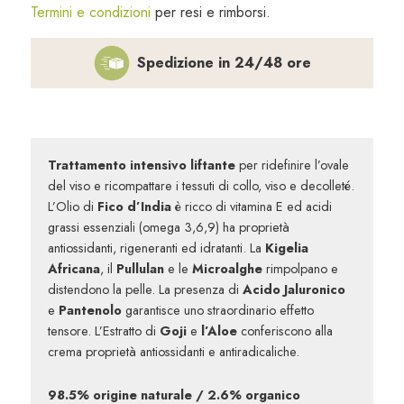
viso,
Termini e condizioni
per resi e rimborsi.
collo
e
Spedizione in 24/48 ore
decolletè
50
ml
quantità
Trattamento intensivo liftante
per ridefinire l’ovale
del viso e ricompattare i tessuti di collo, viso e decolleté.
L’Olio di
Fico d’India
è ricco di vitamina E ed acidi
grassi essenziali (omega 3,6,9) ha proprietà
antiossidanti, rigeneranti ed idratanti. La
Kigelia
Africana
, il
Pullulan
e le
Microalghe
rimpolpano e
distendono la pelle. La presenza di
Acido Jaluronico
e
Pantenolo
garantisce uno straordinario effetto
tensore. L’Estratto di
Goji
e
l’Aloe
conferiscono alla
crema proprietà antiossidanti e antiradicaliche.
98.5% origine naturale / 2.6% organico