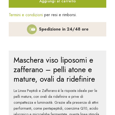
Aggiungi al carrello
zafferano
100
Termini e condizioni
per resi e rimborsi.
ml
quantità
Spedizione in 24/48 ore
Maschera viso liposomi e
zafferano – pelli atone e
mature, ovali da ridefinire
La Linea
Peptidi e Zafferano
è la risposta ideale per le
pelli mature
, con
ovali da ridefinire
e prive di
compattezza e luminosità. Grazie alla presenza di attivi
performanti, come
pentapeptidi
,
coenzima Q10
,
acido
ialuronico
e
microalghe fermentate
, questa linea stimola