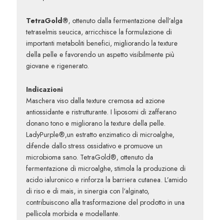
TetraGold®
, ottenuto dalla fermentazione dell’alga
tetraselmis seucica, arricchisce la formulazione di
importanti metaboliti benefici, migliorando la texture
della pelle e favorendo un aspetto visibilmente più
giovane e rigenerato.
Indicazioni
Maschera viso dalla texture cremosa ad azione
antiossidante e ristrutturante. I
liposomi di zafferano
donano tono e migliorano la texture della pelle.
LadyPurple®
,un estratto enzimatico di microalghe,
difende dallo stress ossidativo e promuove un
microbioma sano.
TetraGold®
, ottenuto da
fermentazione di microalghe, stimola la produzione di
acido ialuronico e rinforza la barriera cutanea. L’
amido
di riso e di mais
, in sinergia con l’
alginato
,
contribuiscono alla trasformazione del prodotto in una
pellicola morbida e modellante.