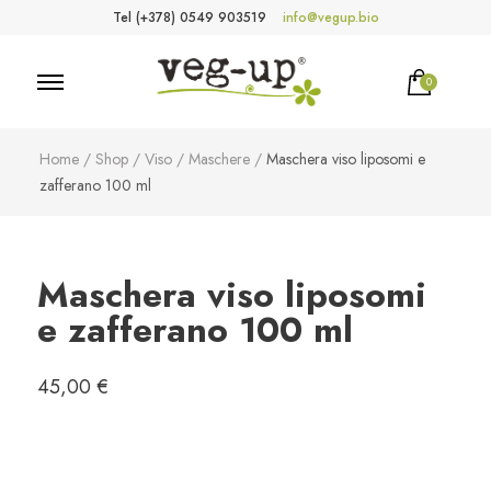
Tel (+378) 0549 903519
info@vegup.bio
0
VegUp.bio
Cosmetici naturali, biologici, vegani
Home
/
Shop
/
Viso
/
Maschere
/
Maschera viso liposomi e
zafferano 100 ml
Maschera viso liposomi
e zafferano 100 ml
45,00
€