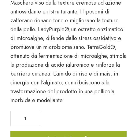
Maschera viso dalla texture cremosa ad azione
antiossidante e ristrutturante. I
liposomi di
zafferano
donano tono e migliorano la texture
della pelle.
LadyPurple®
,un estratto enzimatico
di microalghe, difende dallo stress ossidativo e
promuove un microbioma sano.
TetraGold®
,
ottenuto da fermentazione di microalghe, stimola
la produzione di acido ialuronico e rinforza la
barriera cutanea. L’
amido di riso e di mais
, in
sinergia con l’
alginato
, contribuiscono alla
trasformazione del prodotto in una pellicola
morbida e modellante.
Maschera
viso
liposomi
e