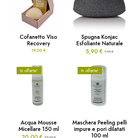
Cofanetto Viso
Spugna Konjac
Recovery
Esfoliante Naturale
19,00
€
5,90
€
7,90
€
Il
Il
prezzo
prezzo
originale
attuale
In offerta!
In offerta!
era:
è:
7,90 €.
5,90 €.
Acqua Mousse
Maschera Peeling pelli
Micellare 150 ml
impure e pori dilatati
100 ml
20,00
€
25,00
€