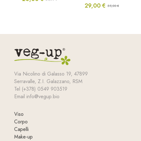
Il
Il
29,00
€
35,00
€
prezzo
prezzo
Il
Il
originale
attuale
prezzo
prezzo
era:
è:
originale
attuale
25,00 €.
20,00 €.
era:
è:
35,00 €.
29,00 €.
Via Nicolino di Galasso 19, 47899
Serravalle, Z.I. Galazzano, RSM
Tel (+378) 0549 903519
Email info@vegup.bio
Viso
Corpo
Capelli
Make-up