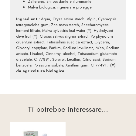
Zafferano
:
antiossidante e illuminante
Malva biologica: rigenera e protegge
Ingredienti:
Aqua, Oryza sativa starch, Algin, Cyamopsis
tetragonoloba gum, Zea mays starch, Saccharomyces
ferment filtrate, Malva sylvestris leaf water (*), Hydrolyzed
olive fruit (*), Crocus sativus stigma extract, Porphyridium
cruentum extract, Tetraselmis suecica extract, Glycerin,
Glyceryl caprylate, Parfum, Sodium levulinate, Mica, Sodium
anisate, Linalool, Cinnamyl alcohol, Tetrasodium glutamate
diacetate, CI 77891, Sorbitol, Lecithin, Citric acid, Sodium
benzoate, Potassium sorbate, Xanthan gum, CI 77491.
(*)
da agricoltura biologica
.
Ti potrebbe interessare…